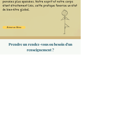
pensées plus apaisées. Notre esprit et notre corps
étant étroitement liés, cette pratique favorise un état
de bien-être global.
Retour au Menu
Prendre un rendez-vous ou besoin d'un
renseignement ?
Pourquoi je privilégie la prise de
rendez-vous par téléphone ?
👉Cela vous permet dès ce premier contact
de savoir si vous vous sentez à l'aise et en
confiance.
👉De mon côté, cet échange permet de
préparer en amont votre séance au plus près