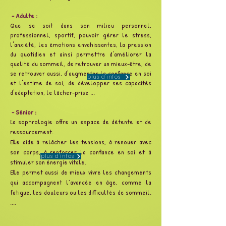
- Adulte :
Que se soit dans son milieu personnel,
professionnel, sportif, pouvoir gérer le stress,
l'anxiété, les émotions envahissantes, la pression
du quotidien et ainsi permettre d'améliorer la
qualité du sommeil, de retrouver un mieux-être, de
se retrouver aussi, d'augmenter la confiance en soi
plus d'infos
et l'estime de soi, de développer ses capacités
d'adaptation, le lâcher-prise ...
- Sénior :
La sophrologie offre un espace de détente et de
ressourcement.
Elle aide à relâcher les tensions, à renouer avec
son corps, à renforcer la confiance en soi et à
plus d'infos
stimuler son énergie vitale.
Elle permet aussi de mieux vivre les changements
qui accompagnent l’avancée en âge, comme la
fatigue, les douleurs ou les difficultés de sommeil.
....