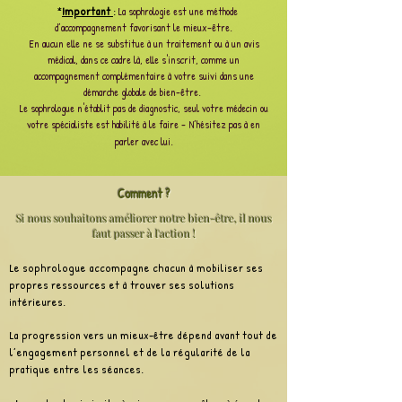
*
Important
:
La sophrologie est une méthode
d’accompagnement favorisant le mieux-être.
En aucun elle
ne se substitue à un traitement ou à un avis
médical, dans ce cadre là, elle s'inscrit, comme un
accompagnement complémentaire à votre suivi dans une
démarche globale de bien-être.
Le sophrologue n'établit pas de diagnostic, seul votre médecin ou
votre spécialiste est habilité à le faire - N’hésitez pas à en
parler avec lui.
Comment ?
Si nous souhaitons améliorer notre bien-être, il nous
faut passer à l'action !
Le sophrologue accompagne chacun à mobiliser ses
propres ressources et à trouver ses solutions
intérieures.
La progression vers un mieux-être dépend avant tout de
l’engagement personnel et de la régularité de la
pratique entre les séances.