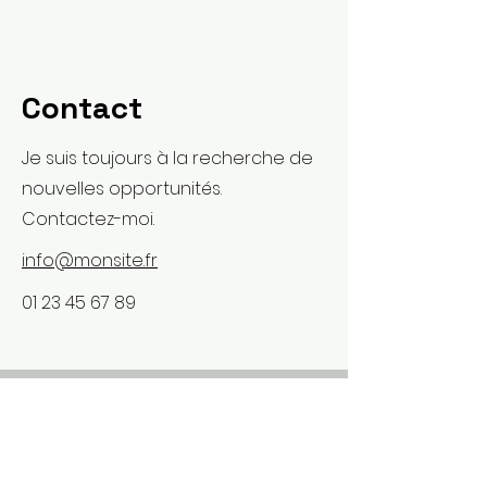
Contact
Je suis toujours à la recherche de
nouvelles opportunités.
Contactez-moi.
info@monsite.fr
01 23 45 67 89
Prendre un rendez-vous ou besoin d'un
renseignement ?
Pourquoi je privilégie la prise de
rendez-vous par téléphone ?